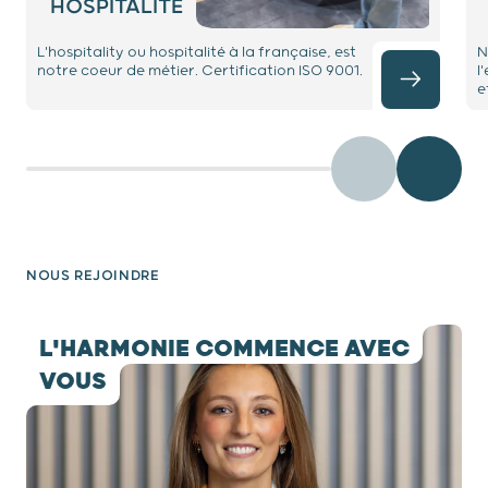
HOSPITALITÉ
L'hospitality ou hospitalité à la française, est
N
notre coeur de métier. Certification ISO 9001.
l
e
Précédent
Diaposit
NOUS REJOINDRE
testimony 1 / 1
L'HARMONIE COMMENCE AVEC
VOUS