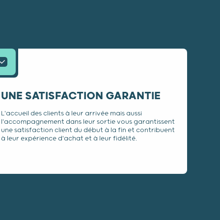
UNE SATISFACTION GARANTIE
L'accueil des clients à leur arrivée mais aussi
l'accompagnement dans leur sortie vous garantissent
une satisfaction client du début à la fin et contribuent
à leur expérience d'achat et à leur fidélité.