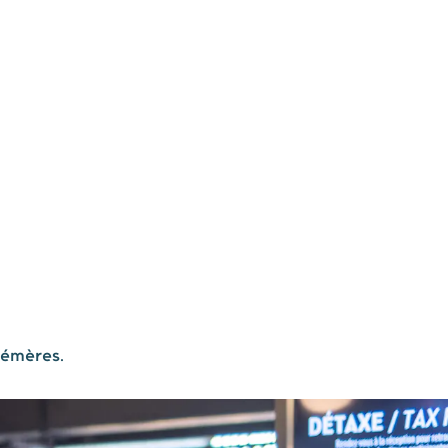
indre
Actualités
Nos agences
hémères.