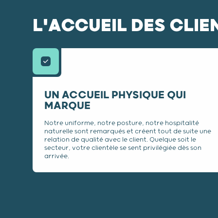
L'ACCUEIL DES CLIEN
UN ACCUEIL PHYSIQUE QUI
MARQUE
Notre uniforme, notre posture, notre hospitalité
naturelle sont remarqués et créent tout de suite une
relation de qualité avec le client. Quelque soit le
secteur, votre clientèle se sent privilégiée dès son
arrivée.