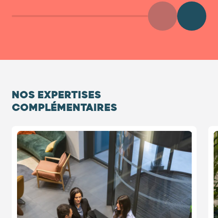
Précédent
Diaposit
NOS EXPERTISES
COMPLÉMENTAIRES
Diapositive 1 / 5