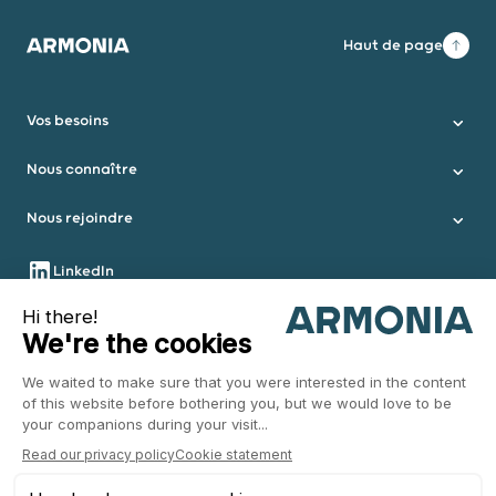
Haut de page
Armonia
Vos besoins
Nous connaître
Nous rejoindre
Nous suivre
LinkedIn
Instagram
Youtube
Nous contacter
Informations légales
Plan du site