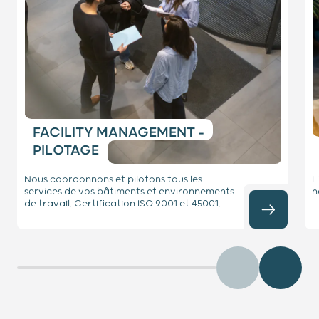
FACILITY MANAGEMENT -
PILOTAGE
Nous coordonnons et pilotons tous les
L
services de vos bâtiments et environnements
n
de travail. Certification ISO 9001 et 45001.
Précédent
Diaposit