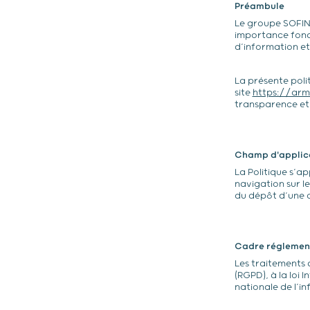
Préambule
Le groupe SOFINO
importance fonda
d’information et
La présente polit
site
https://arm
transparence et 
Champ d'applic
La Politique s’ap
navigation sur le
du dépôt d’une c
Cadre réglemen
Les traitements
(RGPD), à la loi
nationale de l’in