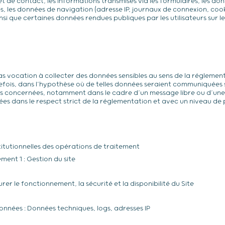
et de contact, les informations transmises via les formulaires, les don
, les données de navigation (adresse IP, journaux de connexion, cook
si que certaines données rendues publiques par les utilisateurs sur l
s vocation à collecter des données sensibles au sens de la réglemen
tefois, dans l’hypothèse où de telles données seraient communiquée
es concernées, notamment dans le cadre d’un message libre ou d’un
itées dans le respect strict de la réglementation et avec un niveau de
titutionnelles des opérations de traitement
ement 1 : Gestion du site
urer le fonctionnement, la sécurité et la disponibilité du Site
nnées : Données techniques, logs, adresses IP