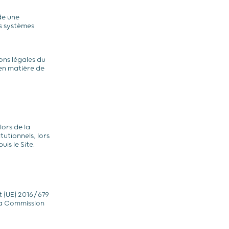
de une
s systèmes
ons légales du
en matière de
lors de la
tutionnels, lors
is le Site.
 (UE) 2016/679
 la Commission