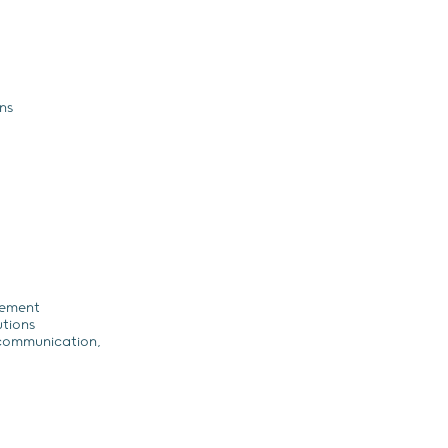
ns
ivement
utions
 (communication,