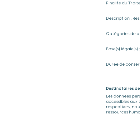
Finalité du Trai
Description : Re
Catégories de do
Base(s) légale(s) 
Durée de conserv
Destinataires d
Les données perso
accessibles aux p
respectives, not
ressources humai