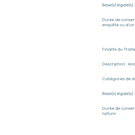
Base(s) légale(s) 
Durée de conserv
enquête ou d'un
Finalité du Trai
Description : Ana
Catégories de do
Base(s) légale(s
Durée de conserv
nature