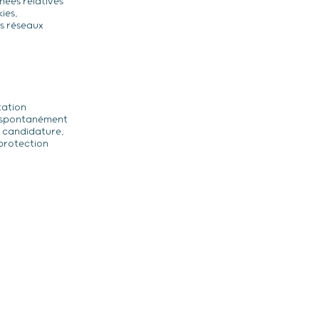
nées relatives
ies,
es réseaux
tation
s spontanément
e candidature,
 protection