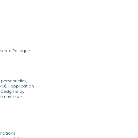
sente Politique.
personnelles,
O), l’application
 Design & by
 en œuvre de
rmations