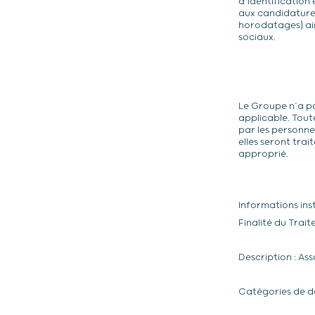
d’identification 
aux candidatures
horodatages) ain
sociaux.
Le Groupe n’a pa
applicable. Tou
par les personn
elles seront tra
approprié.
Informations ins
Finalité du Trait
Description : Ass
Catégories de do