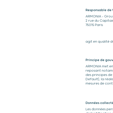
Responsable de 
ARMONIA – Gro
2 rue du Capitai
75015 Paris
agit en qualité 
Principe de gou
ARMONIA met en 
reposant notamme
des principes de
Default), la réal
mesures de contr
Données collect
Les données pers