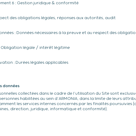
tement 6 : Gestion juridique & conformité
spect des obligations légales, réponses aux autorités, audit
nnées : Données nécessaires à la preuve et au respect des obligatio
: Obligation légale / intérêt légitime
ation : Durées légales applicables
es données
nnelles collectées dans le cadre de l’utilisation du Site sont exclus
ersonnes habilitées au sein d’ARMONIA, dans la limite de leurs attrib
amment les services internes concernés par les finalités poursuivies
nes, direction, juridique, informatique et conformité).