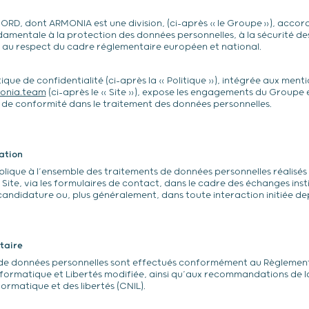
RD, dont ARMONIA est une division, (ci-après « le Groupe »), accor
mentale à la protection des données personnelles, à la sécurité de
 au respect du cadre réglementaire européen et national.
ique de confidentialité (ci-après la « Politique »), intégrée aux menti
onia.team
(ci-après le « Site »), expose les engagements du Groupe 
de conformité dans le traitement des données personnelles.
ation
plique à l’ensemble des traitements de données personnelles réalisés 
 Site, via les formulaires de contact, dans le cadre des échanges insti
andidature ou, plus généralement, dans toute interaction initiée depu
taire
 de données personnelles sont effectués conformément au Règlement
 Informatique et Libertés modifiée, ainsi qu’aux recommandations de
formatique et des libertés (CNIL).