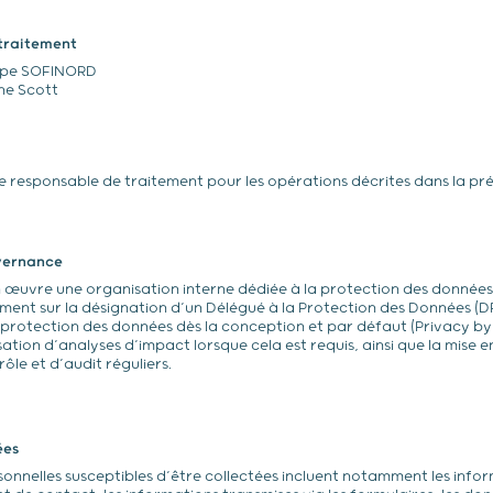
traitement
upe SOFINORD
ne Scott
de responsable de traitement pour les opérations décrites dans la pré
vernance
œuvre une organisation interne dédiée à la protection des données 
nt sur la désignation d’un Délégué à la Protection des Données (DP
 protection des données dès la conception et par défaut (Privacy by
isation d’analyses d’impact lorsque cela est requis, ainsi que la mise
ôle et d’audit réguliers.
ées
onnelles susceptibles d’être collectées incluent notamment les info