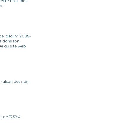
tte fin, il met
s.
 la loi n° 2005-
es dans son
ue au site web
 raison des non-
t de 77.59%: