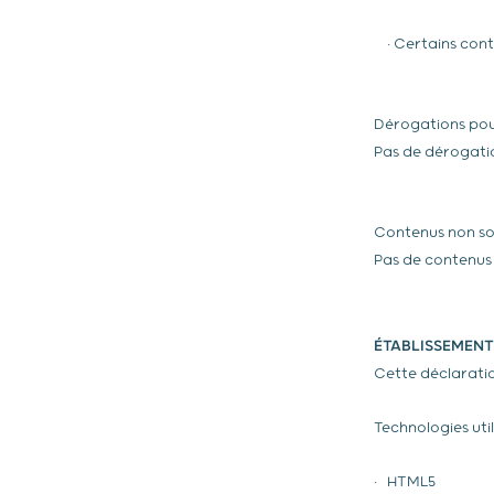
• Certains conte
Dérogations pou
Pas de dérogatio
Contenus non sou
Pas de contenus n
ÉTABLISSEMENT
Cette déclaratio
Technologies util
• HTML5