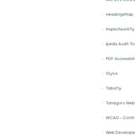
• HeadingsMap
• InspecteurA11y
• Ipedis Audit To
• PDF Accessibil
• Stylus
• Taba11y
• Tanaguru Web
• WCAG - Contr
• Web Develope