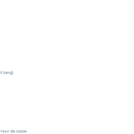
 lang).
eur de saisie.