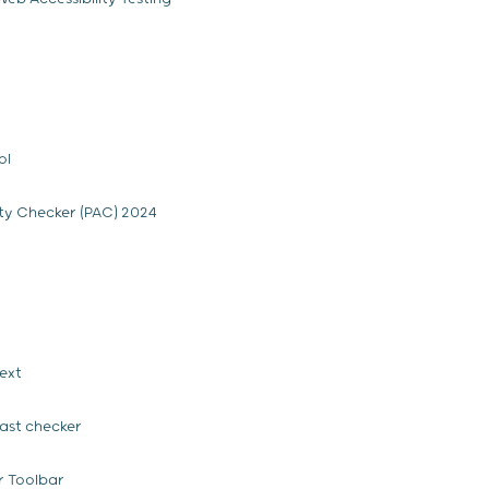
ol
ity Checker (PAC) 2024
ext
ast checker
r Toolbar