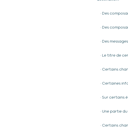
• Des composants
• Des composants
• Des messages d
• Le titre de ce
• Certains chang
• Certaines info
• Sur certains él
• Une partie du 
• Certains champ