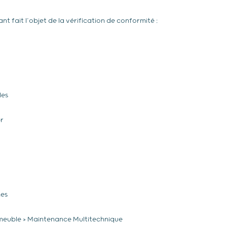
nt fait l’objet de la vérification de conformité :
les
r
es
mmeuble > Maintenance Multitechnique