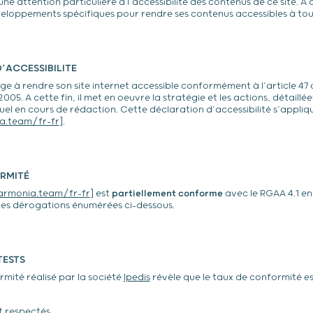
 attention particulière à l’accessibilité des contenus de ce site. À ce
eloppements spécifiques pour rendre ses contenus accessibles à tou
’ACCESSIBILITE
 à rendre son site internet accessible conformément à l’article 47 de
 2005. A cette fin, il met en oeuvre la stratégie et les actions, détaillé
el en cours de rédaction. Cette déclaration d’accessibilité s’appliq
a.team/fr-fr
].
RMITÉ
armonia.team/fr-fr
] est
partiellement conforme
avec le RGAA 4.1 en
des dérogations énumérées ci-dessous.
TESTS
rmité réalisé par la société
Ipedis
révèle que le taux de conformité es
nt respectés