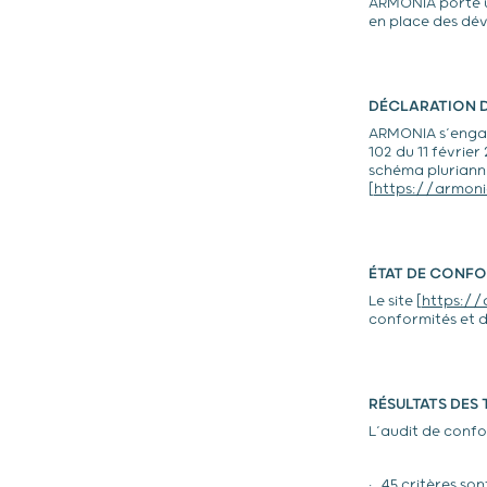
ARMONIA porte une
en place des dév
DÉCLARATION D
ARMONIA s’engage
102 du 11 février
schéma pluriannu
[
https://armoni
ÉTAT DE CONFO
Le site [
https://
conformités et 
RÉSULTATS DES 
L’audit de confo
• 45 critères so