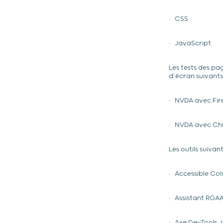
• CSS
• JavaScript
Les tests des pa
d’écran suivants 
• NVDA avec Fir
• NVDA avec C
Les outils suivant
• Accessible Col
• Assistant RGA
• Axe DevTools-W