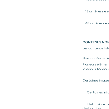
• 13 critères ne 
• 48 critères ne
CONTENUS NON
Les contenus list
Non-conformité
Plusieurs élémen
plusieurs pages :
Certaines images
• Certaines inf
• L'intitulé de 
destination.