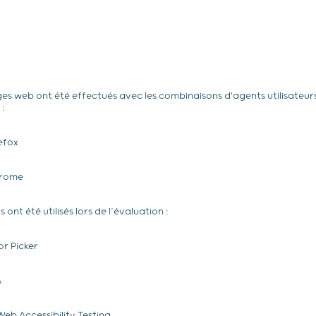
ges web ont été effectués avec les combinaisons d'agents utilisateurs
:
efox
hrome
s ont été utilisés lors de l’évaluation :
or Picker
A
eb Accessibility Testing