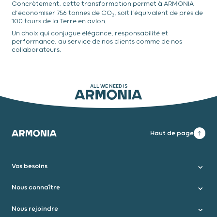
Concrètement, cette transformation permet à ARMONIA
d’économiser 756 tonnes de CO₂, soit l’équivalent de près de
100 tours de la Terre en avion.
Un choix qui conjugue élégance, responsabilité et
performance, au service de nos clients comme de nos
collaborateurs.
ALL WE NEED IS
ARMONIA
Haut de page
Armonia
Vos besoins
Nous connaître
Nous rejoindre