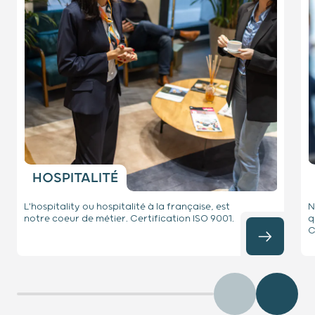
HOSPITALITÉ
L'hospitality ou hospitalité à la française, est
N
notre coeur de métier. Certification ISO 9001.
q
C
Précédent
Diaposit