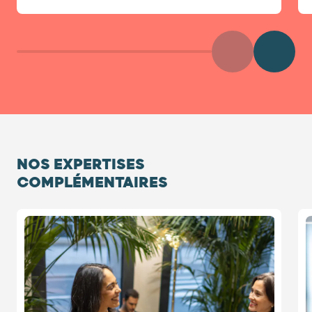
Précédent
Diaposit
NOS EXPERTISES
COMPLÉMENTAIRES
Diapositive 1 / 5