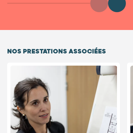
Précédent
Diaposit
NOS PRESTATIONS ASSOCIÉES
Diapositive 1 / 2