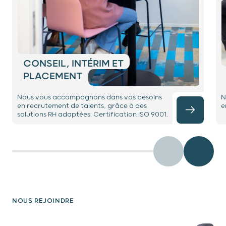
CONSEIL, INTÉRIM ET
PLACEMENT
Nous vous accompagnons dans vos besoins
N
en recrutement de talents, grâce à des
e
solutions RH adaptées. Certification ISO 9001.
Précédent
Diaposit
NOUS REJOINDRE
testimony 1 / 2