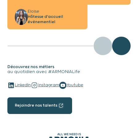
Eloïse
Hôtesse d'accueil
événementiel
testimony - Préc
testimo
Découvrez nos métiers
au quotidien avec #ARMONIALife
LinkedIn
Instagram
Youtube
Rejoindre nos talents
ALL WE NEED IS