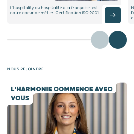
L'hospitality ou hospitalité à la française, est
N
notre coeur de métier. Certification ISO 9001.
l
e
Précédent
Diaposit
NOUS REJOINDRE
testimony 1 / 1
L'HARMONIE COMMENCE AVEC
VOUS