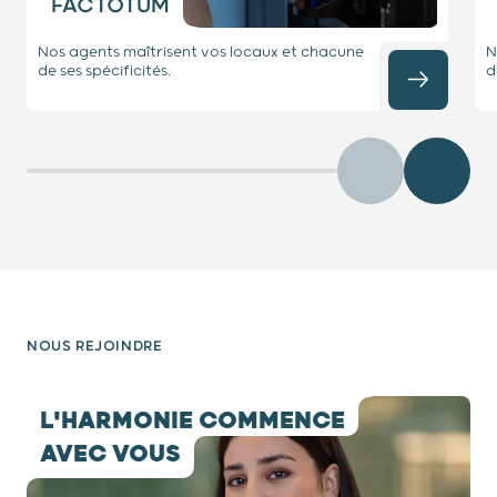
FACTOTUM
Nos agents maîtrisent vos locaux et chacune
N
de ses spécificités.
d
Précédent
Diaposit
NOUS REJOINDRE
testimony 1 / 7
L'HARMONIE COMMENCE
AVEC VOUS