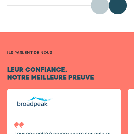
Précédent
Diaposit
ILS PARLENT DE NOUS
LEUR CONFIANCE,
NOTRE MEILLEURE PREUVE
Diapositive 1 / 7
Leur capacité à comprendre nos enjeux