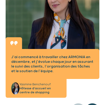
J’ai commencé à travailler chez ARMONIA en
décembre, et j’évolue chaque jour en assurant
le suivi des clients, l’organisation des tâches
et le soutien de l’équipe.
Yasmine Benchenouf
Hôtesse d'accueil en
centre de shopping