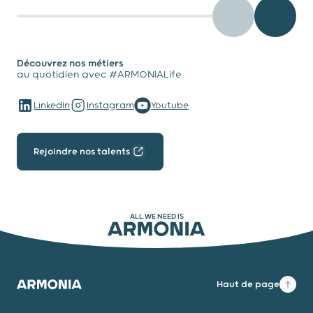
testimony - Préc
testimo
Découvrez nos métiers
au quotidien avec #ARMONIALife
LinkedIn
Instagram
Youtube
Rejoindre nos talents
ALL WE NEED IS
ARMONIA
Haut de page
Armonia