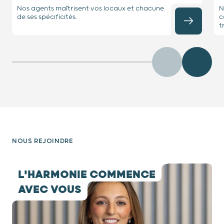
Nos agents maîtrisent vos locaux et chacune
N
de ses spécificités.
c
t
Précédent
Diaposit
NOUS REJOINDRE
testimony 1 / 8
L'HARMONIE COMMENCE
AVEC VOUS