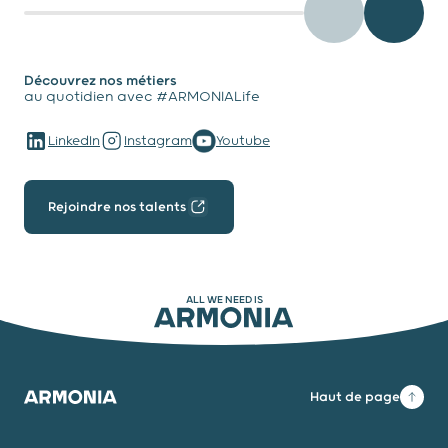
testimony - Préc
testimo
Découvrez nos métiers
au quotidien avec #ARMONIALife
LinkedIn
Instagram
Youtube
Rejoindre nos talents
ALL WE NEED IS
ARMONIA
Haut de page
Armonia