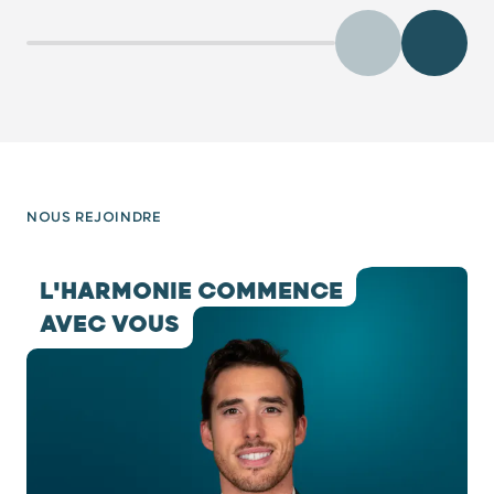
Précédent
Diaposit
NOUS REJOINDRE
testimony 1 / 8
L'HARMONIE COMMENCE
AVEC VOUS