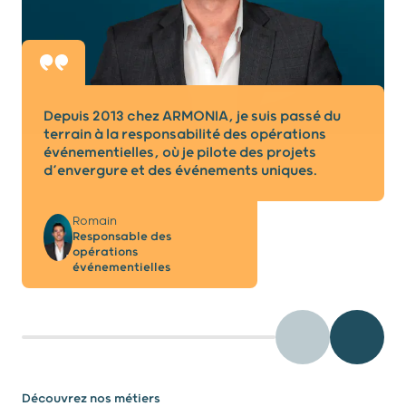
Depuis 2013 chez ARMONIA, je suis passé du
terrain à la responsabilité des opérations
événementielles, où je pilote des projets
d’envergure et des événements uniques.
Romain
Responsable des
opérations
événementielles
testimony - Préc
testimo
Découvrez nos métiers