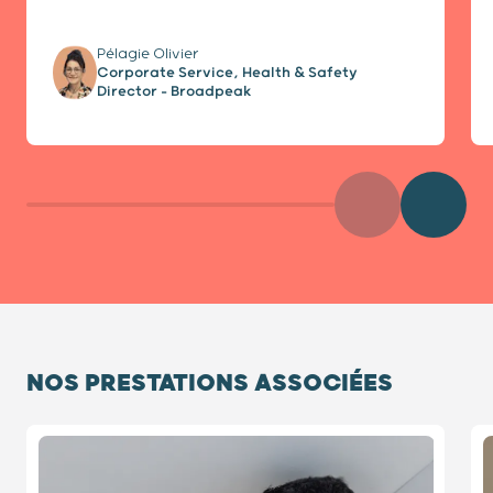
Pélagie Olivier
Corporate Service, Health & Safety
Director - Broadpeak
Précédent
Diaposit
NOS PRESTATIONS ASSOCIÉES
Diapositive 1 / 4