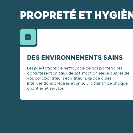
PROPRETÉ ET HYGIÈNE
DES ENVIRONNEMENTS SAINS
Les prestations de nettoyage de nos partenaires
garantissent un taux de satisfaction élevé auprès de
vos collaborateurs et visiteurs, grâce à des
interventions précises et un suivi attentif de chaque
chantier et service.