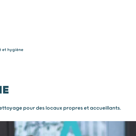
Vos besoins
Nous connaître
Nous rejo
é et hygiène
NE
nettoyage pour des locaux propres et accueillants.