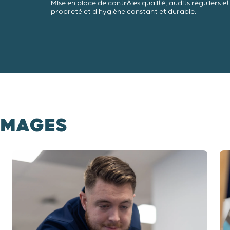
Mise en place de contrôles qualité, audits réguliers 
propreté et d'hygiène constant et durable.
 IMAGES