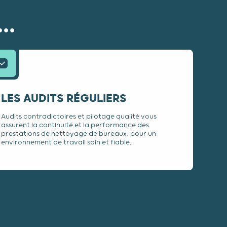
..
LES AUDITS RÉGULIERS
Audits contradictoires et pilotage qualité vous
assurent la continuité et la performance des
prestations de nettoyage de bureaux, pour un
environnement de travail sain et fiable.