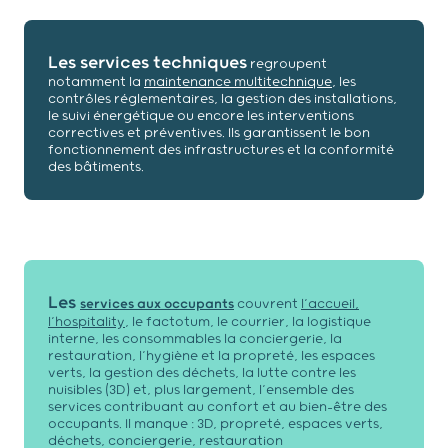
Les services techniques
regroupent
notamment la
maintenance multitechnique
, les
contrôles réglementaires, la gestion des installations,
le suivi énergétique ou encore les interventions
correctives et préventives. Ils garantissent le bon
fonctionnement des infrastructures et la conformité
des bâtiments.
Les
services aux occupants
couvrent
l’accueil,
l’hospitality
, le factotum, le courrier, la logistique
interne, les consommables la conciergerie, la
restauration, l’hygiène et la propreté, les espaces
verts, la gestion des déchets, la lutte contre les
nuisibles (3D) et, plus largement, l’ensemble des
services contribuant au confort et au bien-être des
occupants. Il manque : 3D, propreté, espaces verts,
déchets, conciergerie, restauration