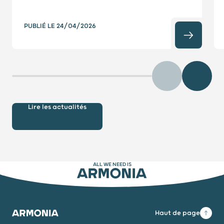
PUBLIÉ LE
24/04/2026
Précédent
Diaposit
Lire les actualités
ALL WE NEED IS
ARMONIA
Haut de page
Armonia