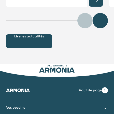
Précédent
Diaposit
Lire les actualités
ALL WE NEED IS
ARMONIA
Haut de page
Armonia
Vos besoins