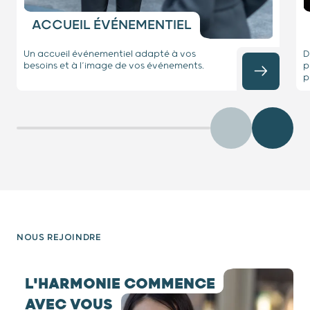
ACCUEIL ÉVÉNEMENTIEL
Un accueil événementiel adapté à vos
D
besoins et à l’image de vos événements.
p
p
Précédent
Diaposit
NOUS REJOINDRE
testimony 1 / 8
L'HARMONIE COMMENCE
AVEC VOUS