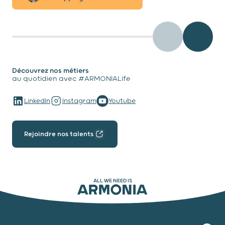
testimony - Préc
testimo
Découvrez nos métiers
au quotidien avec #ARMONIALife
LinkedIn
Instagram
Youtube
Rejoindre nos talents
ALL WE NEED IS
ARMONIA